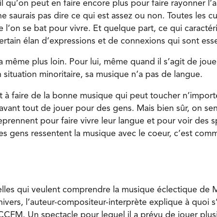
 qu’on peut en faire encore plus pour faire rayonner l’a
ne saurais pas dire ce qui est assez ou non. Toutes les cu
l’on se bat pour vivre. Et quelque part, ce qui caractéris
certain élan d’expressions et de connexions qui sont esse
même plus loin. Pour lui, même quand il s’agit de joue
n situation minoritaire, sa musique n’a pas de langue.
ut à faire de la bonne musique qui peut toucher n’impor
avant tout de jouer pour des gens. Mais bien sûr, on sent
eprennent pour faire vivre leur langue et pour voir des 
, les gens ressentent la musique avec le coeur, c’est com
elles qui veulent comprendre la musique éclectique de
nivers, l’auteur-compositeur-interprète explique à quoi 
CCFM. Un spectacle pour lequel il a prévu de jouer plus