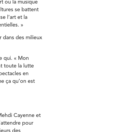
rt ou la musique
ltures se battent
e l’art et la
ntielles. »
r dans des milieux
te qui. « Mon
 toute la lutte
spectacles en
me ça qu’on est
 Mehdi Cayenne et
s’attendre pour
ieurs des