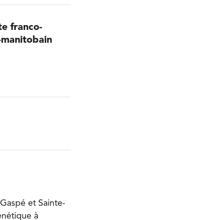
te franco-
o-manitobain
!
 Gaspé et Sainte-
énétique à