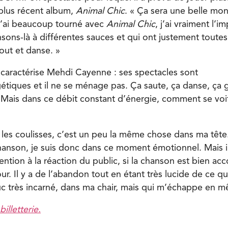
plus récent album,
Animal Chic
. « Ça sera une belle mon
’ai beaucoup tourné avec
Animal Chic
, j’ai vraiment l’i
sons-là à différentes sauces et qui ont justement toutes 
out et danse. »
i caractérise Mehdi Cayenne : ses spectacles sont
tiques et il ne se ménage pas. Ça saute, ça danse, ça ge
 Mais dans ce débit constant d’énergie, comment se voit
 et les coulisses, c’est un peu la même chose dans ma tê
hanson, je suis donc dans ce moment émotionnel. Mais il 
tention à la réaction du public, si la chanson est bien ac
our. Il y a de l’abandon tout en étant très lucide de ce qu
truc très incarné, dans ma chair, mais qui m’échappe en 
billetterie.