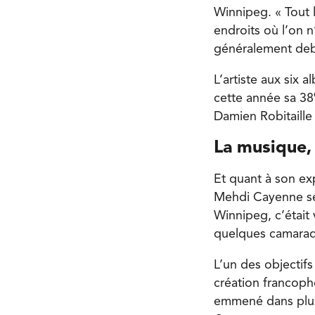
Winnipeg. « Tout l
endroits où l’on n
généralement de
L’artiste aux six
cette année sa 38
Damien Robitaille 
La musique,
Et quant à son ex
Mehdi Cayenne se r
Winnipeg, c’était
quelques camarade
L’un des objectif
création francopho
emmené dans plus