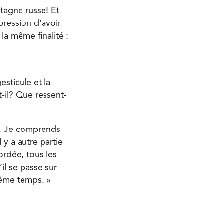
tagne russe! Et
mpression d’avoir
la même finalité :
sticule et la
-il? Que ressent-
te. Je comprends
y a autre partie
cordée, tous les
’il se passe sur
même temps. »