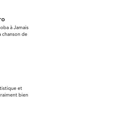
ro
toba à Jamais
la chanson de
tistique et
vraiment bien