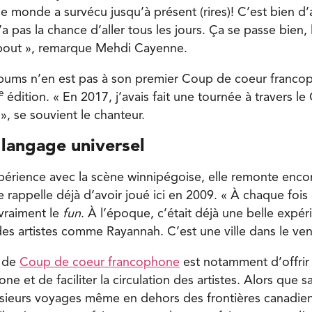
e monde a survécu jusqu’à présent (rires)! C’est bien d’
’a pas la chance d’aller tous les jours. Ça se passe bien, 
bout », remarque Mehdi Cayenne.
 albums n’en est pas à son premier Coup de coeur francop
e
édition. « En 2017, j’avais fait une tournée à travers l
», se souvient le chanteur.
 langage universel
périence avec la scène winnipégoise, elle remonte encor
appelle déjà d’avoir joué ici en 2009. « À chaque fois q
 vraiment le
fun
. À l’époque, c’était déjà une belle expérie
s artistes comme Rayannah. C’est une ville dans le ven
s de
Coup de coeur francophone
est notamment d’offrir u
ne et de faciliter la circulation des artistes. Alors que s
ieurs voyages même en dehors des frontières canadie