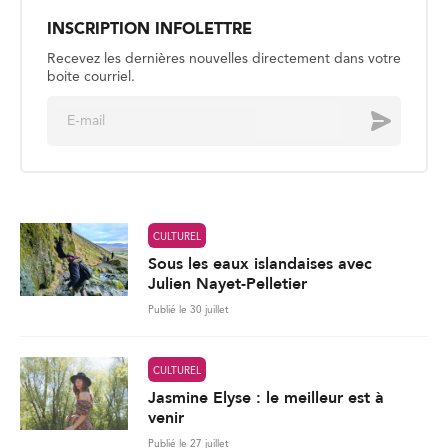
INSCRIPTION INFOLETTRE
Recevez les dernières nouvelles directement dans votre
boite courriel.
E
Envoyer
m
a
i
l
*
CULTUREL
Sous les eaux islandaises avec
Julien Nayet-Pelletier
Publié le 30 juillet
CULTUREL
Jasmine Elyse : le meilleur est à
venir
Publié le 27 juillet