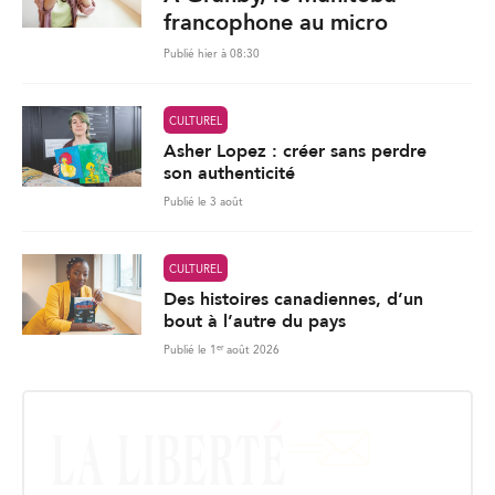
francophone au micro
Publié hier à 08:30
CULTUREL
Asher Lopez : créer sans perdre
son authenticité
Publié le 3 août
CULTUREL
Des histoires canadiennes, d’un
bout à l’autre du pays
er
Publié le 1
août 2026