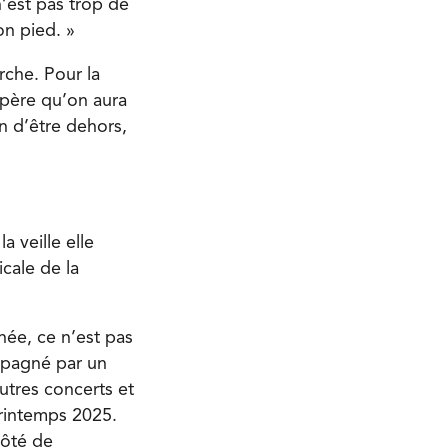
n’est pas trop de
on pied. »
rche. Pour la
spère qu’on aura
n d’être dehors,
 veille elle
cale de la
née, ce n’est pas
pagné par un
utres concerts et
printemps 2025.
 côté de