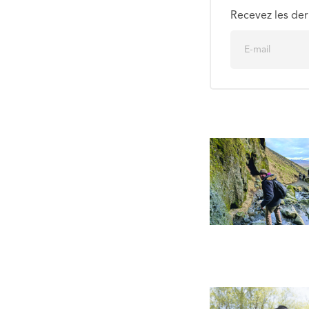
Recevez les der
E
m
a
i
l
*