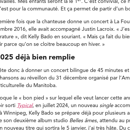
er
vailles. Mes enfants seront là le 1
. C’est convivial, ce 
c’est pour la communauté. Et ça permet de partir d’un b
remière fois que la chanteuse donne un concert à La Fou
mbre 2016, elle avait accompagné Justin Lacroix. « J’e
ure », dit Kelly Bado en souriant. « Mais ça fait du bie
ir parce qu’on se cloitre beaucoup en hiver. »
025 déjà bien remplie
te donc à donner un concert bilingue de 45 minutes et la
hansons au réveillon du 31 décembre organisé par l’Ami
iculturelle du Manitoba.
oque le « bon pied » sur lequel elle veut lancer cette an
ir sorti
Typical
, en juillet 2024, un nouveau
single
accom
 à Winnipeg, Kelly Bado se prépare déjà pour plusieurs a
 de son deuxième album studio
Belles âmes
, attendu au 
un nouveau titre qui sortira le 5 janvier, j’ai très hâte. Du