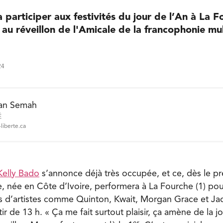
 participer aux festivités du jour de l’An à La F
1 au réveillon de l'Amicale de la francophonie mul
24
an Semah
É
liberte.ca
Kelly Bado
s’annonce déjà très occupée, et ce, dès le pr
e, née en Côte d’Ivoire, performera à La Fourche (1) pour
s d’artistes comme Quinton, Kwait, Morgan Grace et Jad
ir de 13 h. « Ça me fait surtout plaisir, ça amène de la j