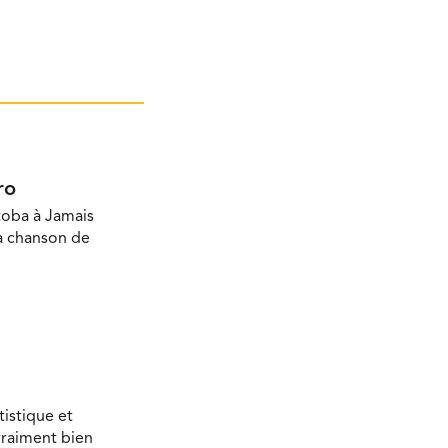
ro
toba à Jamais
la chanson de
tistique et
vraiment bien