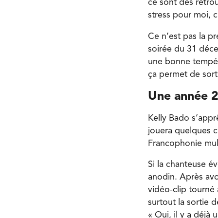
ce sont des retrou
stress pour moi, 
Ce n’est pas la p
soirée du 31 déce
une bonne températ
ça permet de sort
Une année 2
Kelly Bado s’apprê
jouera quelques c
Francophonie mult
Si la chanteuse év
anodin. Après avo
vidéo-clip tourné
surtout la sortie
« Oui, il y a déjà 