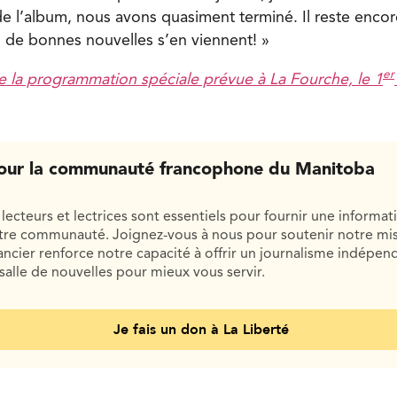
de l’album, nous avons quasiment terminé. Il reste encor
s de bonnes nouvelles s’en viennent! »
er
te la programmation spéciale prévue à La Fourche, le 1
our la communauté francophone du Manitoba
lecteurs et lectrices sont essentiels pour fournir une informat
otre communauté. Joignez-vous à nous pour soutenir notre mis
cier renforce notre capacité à offrir un journalisme indépend
salle de nouvelles pour mieux vous servir.
Je fais un don à La Liberté