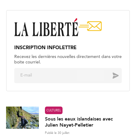
INSCRIPTION INFOLETTRE
Recevez les dernières nouvelles directement dans votre
boite courriel.
E
Envoyer
m
a
i
l
*
CULTUREL
Sous les eaux islandaises avec
Julien Nayet-Pelletier
Publié le 30 juillet