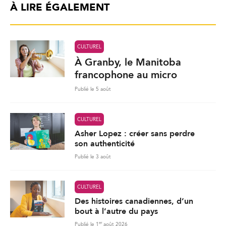
À LIRE ÉGALEMENT
CULTUREL
À Granby, le Manitoba
francophone au micro
Publié le 5 août
CULTUREL
Asher Lopez : créer sans perdre
son authenticité
Publié le 3 août
CULTUREL
Des histoires canadiennes, d’un
bout à l’autre du pays
er
Publié le 1
août 2026