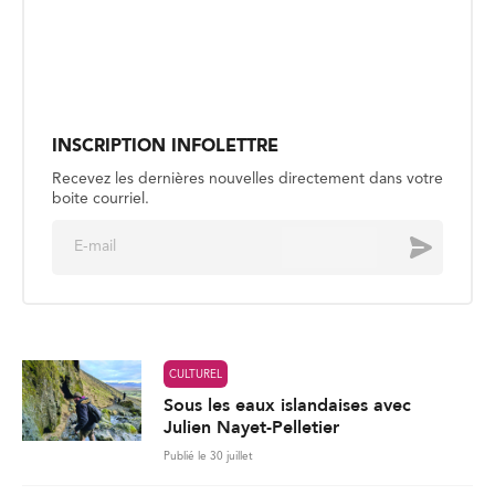
Recevez les dernières nouvelles directement dans votre
boite courriel.
E
Envoyer
m
a
i
l
*
CULTUREL
Sous les eaux islandaises avec
Julien Nayet-Pelletier
Publié le 30 juillet
CULTUREL
Jasmine Elyse : le meilleur est à
venir
Publié le 27 juillet