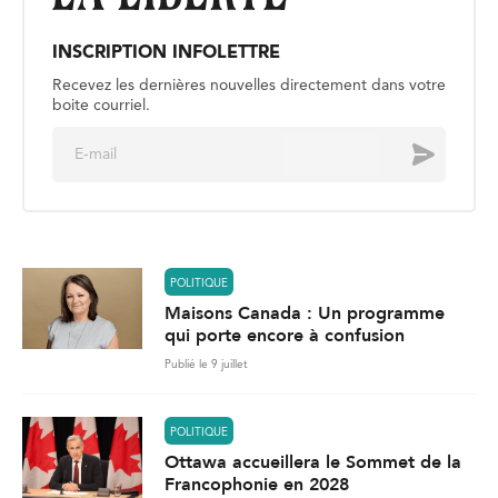
INSCRIPTION INFOLETTRE
Recevez les dernières nouvelles directement dans votre
boite courriel.
E
Envoyer
m
a
i
l
*
POLITIQUE
Maisons Canada : Un programme
qui porte encore à confusion
Publié le 9 juillet
POLITIQUE
Ottawa accueillera le Sommet de la
Francophonie en 2028