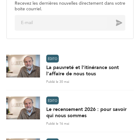
Recevez les dernières nouvelles directement dans votre
boite courriel.
E
Envoyer
m
a
i
l
*
ÉDITO
La pauvreté et l’itinérance sont
l’affaire de nous tous
Publié le 30 mai
ÉDITO
Le recensement 2026 : pour savoir
qui nous sommes
Publié le 16 mai