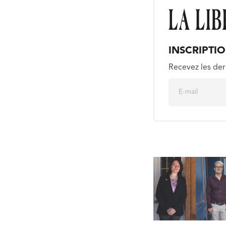
INSCRIPTI
Recevez les der
E
m
a
i
l
*