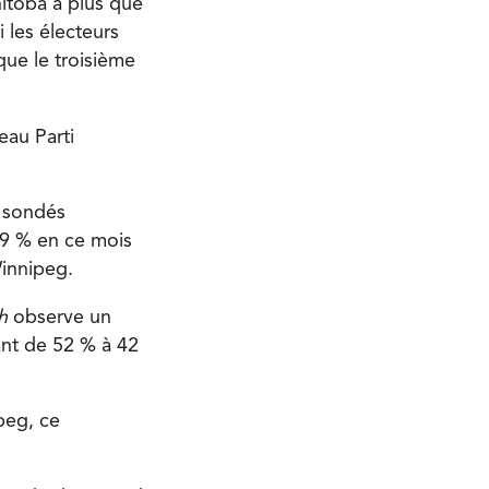
nitoba a plus que
 les électeurs
que le troisième
eau Parti
s sondés
 9 % en ce mois
innipeg.
h
observe un
ant de 52 % à 42
peg, ce