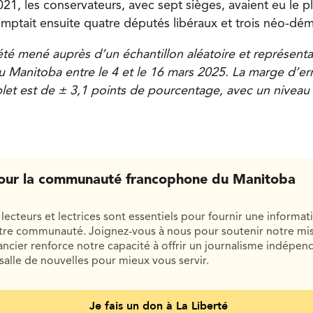
021, les conservateurs, avec sept sièges, avaient eu le 
mptait ensuite quatre députés libéraux et trois néo-dé
été mené auprès d’un échantillon aléatoire et représenta
au Manitoba entre le 4 et le 16 mars 2025. La marge d’er
plet est de ± 3,1 points de pourcentage, avec un niveau
our la communauté francophone du Manitoba
lecteurs et lectrices sont essentiels pour fournir une informat
otre communauté. Joignez-vous à nous pour soutenir notre mis
cier renforce notre capacité à offrir un journalisme indépend
salle de nouvelles pour mieux vous servir.
Je fais un don à La Liberté