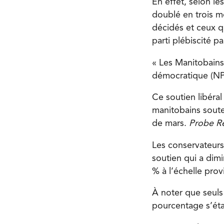
En effet, selon le
doublé en trois m
décidés et ceux q
parti plébiscité p
« Les Manitobains
démocratique (NPD
Ce soutien libéra
manitobains soute
de mars.
Probe R
Les conservateurs
soutien qui a dim
% à l’échelle provi
À noter que seuls
pourcentage s’éta