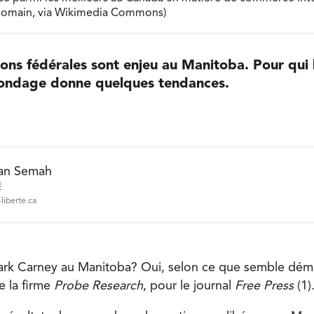
 domain, via Wikimedia Commons)
ions fédérales sont enjeu au Manitoba. Pour qui 
ondage donne quelques tendances.
an Semah
É
liberte.ca
 Mark Carney au Manitoba? Oui, selon ce que semble démo
e la firme
Probe Research
, pour le journal
Free Press
(1)