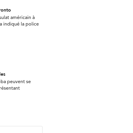
ronto
sulat américain à
 a indiqué la police
les
oba peuvent se
présentant