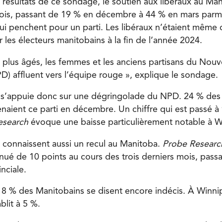
s résultats de ce sondage, le soutien aux libéraux au Ma
ois, passant de 19 % en décembre à 44 % en mars parmi
ui penchent pour un parti. Les libéraux n’étaient même 
ar les électeurs manitobains à la fin de l’année 2024.
 plus âgés, les femmes et les anciens partisans du Nouv
) affluent vers l’équipe rouge », explique le sondage.
l s’appuie donc sur une dégringolade du NPD. 24 % de
naient ce parti en décembre. Un chiffre qui est passé à
esearch
évoque une baisse particulièrement notable à W
 connaissent aussi un recul au Manitoba.
Probe Researc
inué de 10 points au cours des trois derniers mois, pass
nciale.
 8 % des Manitobains se disent encore indécis. À Winni
blit à 5 %.