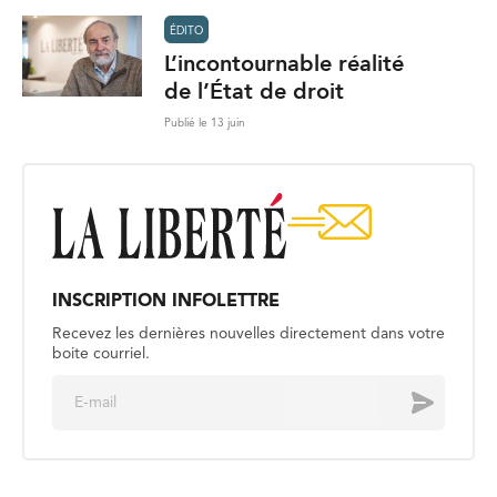
ÉDITO
L’incontournable réalité
de l’État de droit
Publié le 13 juin
INSCRIPTION INFOLETTRE
Recevez les dernières nouvelles directement dans votre
boite courriel.
E
Envoyer
m
a
i
l
*