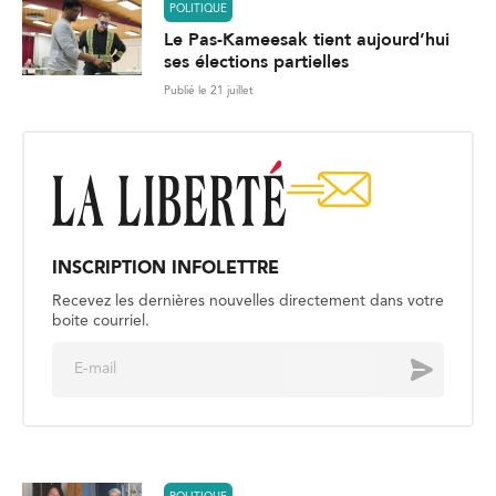
POLITIQUE
Le Pas-Kameesak tient aujourd’hui
ses élections partielles
Publié le 21 juillet
INSCRIPTION INFOLETTRE
Recevez les dernières nouvelles directement dans votre
boite courriel.
E
Envoyer
m
a
i
l
*