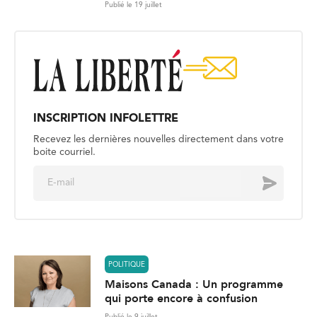
Publié le 19 juillet
INSCRIPTION INFOLETTRE
Recevez les dernières nouvelles directement dans votre
boite courriel.
E
Envoyer
m
a
i
l
*
POLITIQUE
Maisons Canada : Un programme
qui porte encore à confusion
Publié le 9 juillet