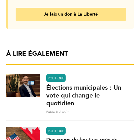
Je fais un don à La Liberté
À LIRE ÉGALEMENT
POLITIQUE
Élections municipales : Un
vote qui change le
quotidien
Publié le 6 août
POLITIQUE
Des coups de feu tirés près du