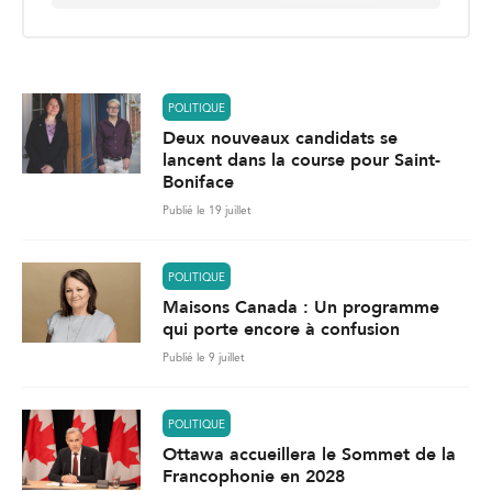
a
i
l
*
POLITIQUE
Deux nouveaux candidats se
lancent dans la course pour Saint-
Boniface
Publié le 19 juillet
POLITIQUE
Maisons Canada : Un programme
qui porte encore à confusion
Publié le 9 juillet
POLITIQUE
Ottawa accueillera le Sommet de la
Francophonie en 2028