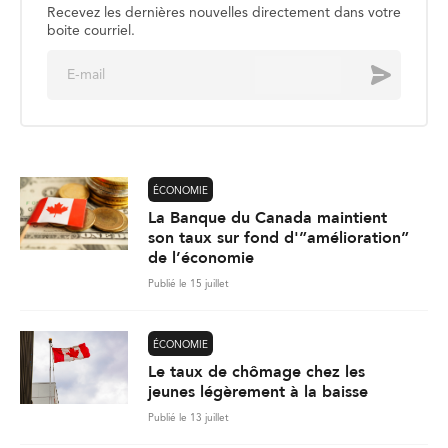
Recevez les dernières nouvelles directement dans votre
boite courriel.
E
Envoyer
m
a
i
l
*
ÉCONOMIE
La Banque du Canada maintient
son taux sur fond d'”amélioration”
de l’économie
Publié le 15 juillet
ÉCONOMIE
Le taux de chômage chez les
jeunes légèrement à la baisse
Publié le 13 juillet