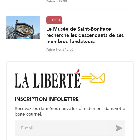
Publié à 12:00
SOCIÉTÉ
Le Musée de Saint-Boniface
recherche les descendants de ses
membres fondateurs
Publié hier à 15:00
INSCRIPTION INFOLETTRE
Recevez les dernières nouvelles directement dans votre
boite courriel.
E
Envoyer
m
a