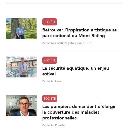
i
l
*
SOCIÉTÉ
Retrouver l’inspiration artistique au
parc national du Mont-Riding
Publié hier à 08:30 | Mis à jour à 10:21
SOCIÉTÉ
La sécurité aquatique, un enjeu
estival
Publié le 3 août
SOCIÉTÉ
Les pompiers demandent d’élargir
la couverture des maladies
professionnelles
Publié le 31 juillet