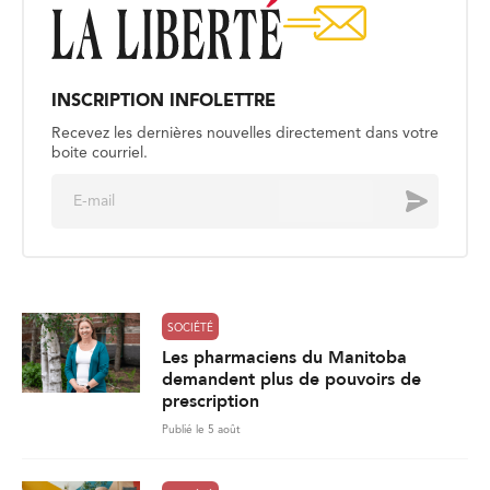
INSCRIPTION INFOLETTRE
Recevez les dernières nouvelles directement dans votre
boite courriel.
E
Envoyer
m
a
i
l
*
SOCIÉTÉ
Les pharmaciens du Manitoba
demandent plus de pouvoirs de
prescription
Publié le 5 août