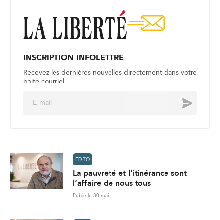
INSCRIPTION INFOLETTRE
Recevez les dernières nouvelles directement dans votre
boite courriel.
E
Envoyer
m
a
i
l
*
ÉDITO
La pauvreté et l’itinérance sont
l’affaire de nous tous
Publié le 30 mai