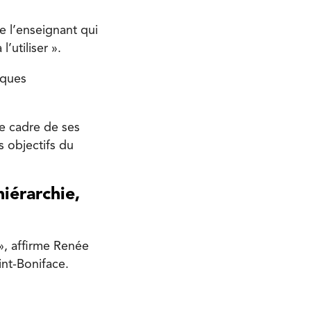
ne l’enseignant qui
’utiliser ».
tiques
 le cadre de ses
s objectifs du
iérarchie,
 », affirme Renée
int-Boniface.