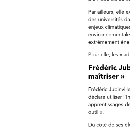
Par ailleurs, elle
des universités dan
enjeux climatique
environnementales
extrêmement éner
Pour elle, les « ad
Frédéric Jubi
maîtriser »
Frédéric Jubinvil
déclare utiliser l’
apprentissages de
outil ».
Du côté de ses élè