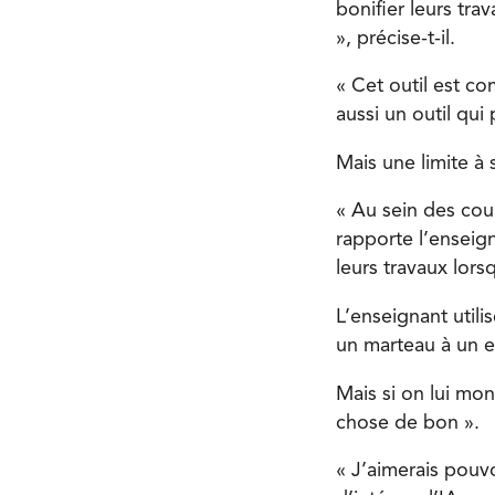
bonifier leurs tra
», précise-t-il.
« Cet outil est co
aussi un outil qui 
Mais une limite à s
« Au sein des cour
rapporte l’enseig
leurs travaux lorsqu
L’enseignant utili
un marteau à un en
Mais si on lui mon
chose de bon ».
« J’aimerais pouvo