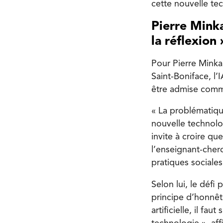
cette nouvelle te
Pierre Minkal
la réflexion 
Pour Pierre Minkal
Saint-Boniface, l’I
être admise comm
« La problématiqu
nouvelle technol
invite à croire q
l’enseignant-cher
pratiques sociales
Selon lui, le défi 
principe d’honnêtet
artificielle, il f