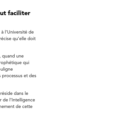
t faciliter
 à l’Université de
précise qu’elle doit
e, quand une
rophétique qui
ouligne
s processus et des
e réside dans le
r de l’Intelligence
urnement de cette