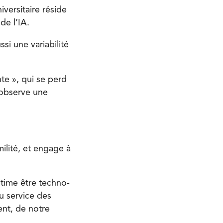
iversitaire réside
de l’IA.
ssi une variabilité
te », qui se perd
 observe une
milité, et engage à
stime être techno-
au service des
ent, de notre