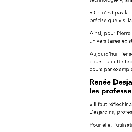
technologie », affi
« Ce n’est pas la 
précise que « si la
Ainsi, pour Pierre
universitaires exi
Aujourd’hui, l’ense
cours : « cette te
cours par exemple
Renée Desjar
les profess
« Il faut réfléchi
Desjardins, profes
Pour elle, l’utilis