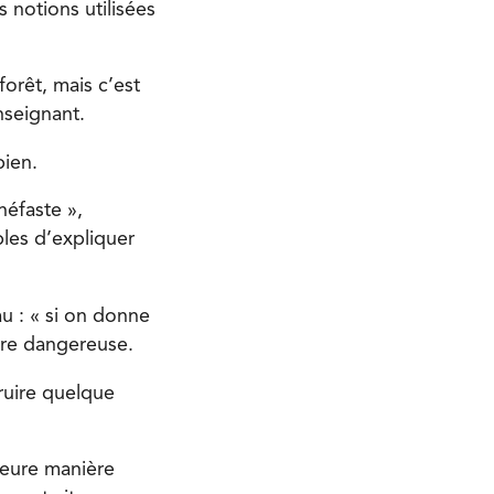
s notions utilisées
orêt, mais c’est
enseignant.
bien.
néfaste »,
bles d’expliquer
u : « si on donne
ière dangereuse.
truire quelque
leure manière