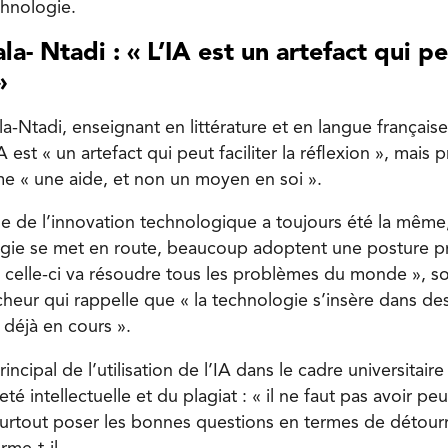
chnologie.
a- Ntadi : « L’IA est un artefact qui peu
»
a-Ntadi, enseignant en littérature et en langue française
A est « un artefact qui peut faciliter la réflexion », mais 
e « une aide, et non un moyen en soi ».
e de l’innovation technologique a toujours été la mêm
ogie se met en route, beaucoup adoptent une posture p
ue celle-ci va résoudre tous les problèmes du monde », s
cheur qui rappelle que « la technologie s’insère dans de
 déjà en cours ».
principal de l’utilisation de l’IA dans le cadre universitair
é intellectuelle et du plagiat : « il ne faut pas avoir peu
aut surtout poser les bonnes questions en termes de déto