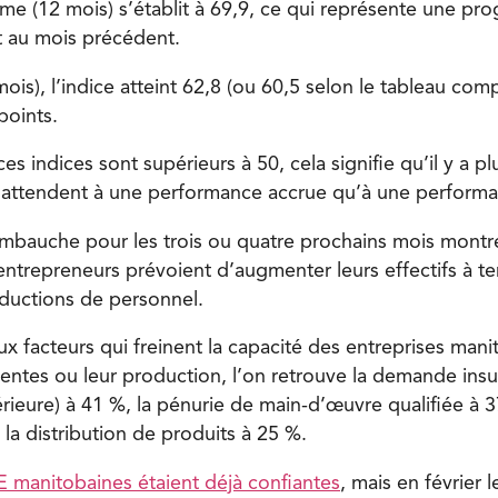
erme (12 mois)
s’établit à
69,9
, ce qui représente une pr
 au mois précédent.
ois), l’indice
atteint
62,8
(ou 60,5 selon le tableau compa
points.
s indices sont supérieurs à 50, cela signifie qu’il y a p
s’attendent à une performance accrue qu’à une performan
embauche pour les trois ou quatre prochains mois montr
ntrepreneurs prévoient d’augmenter leurs effectifs à t
ductions de personnel.
ux facteurs qui freinent la capacité des entreprises mani
entes ou leur production, l’on retrouve la demande insu
érieure) à
41 %, la pénurie de main-d’œuvre qualifiée
à
3
 la distribution
de produits à
25 %.
ME manitobaines étaient déjà confiantes
, mais en février 