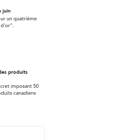
 juin
our un quatrième
d'or".
des produits
écret imposant 50
oduits canadiens