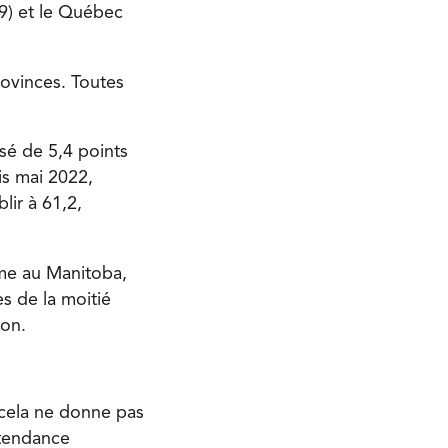
,9) et le Québec
rovinces. Toutes
sé de 5,4 points
is mai 2022,
blir à
61,2,
mme au Manitoba,
ès de la moitié
ion.
 cela ne donne pas
 tendance