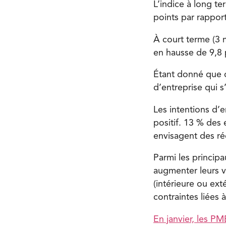
L’indice à long t
points
par rapport
À court terme (3 m
en hausse de
9,8 
Étant donné que ce
d’entreprise qui 
Les intentions d’
positif. 13 %
des e
envisagent des ré
Parmi les principa
augmenter leurs v
(intérieure ou ext
contraintes liées à
En janvier, les P