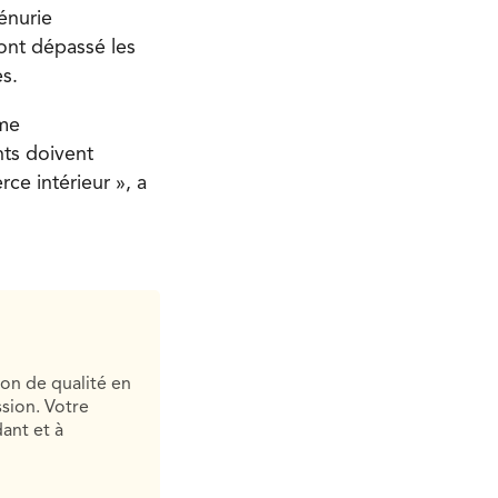
énurie
nt dépassé les
s.
ème
nts doivent
ce intérieur », a
ion de qualité en
sion. Votre
ant et à