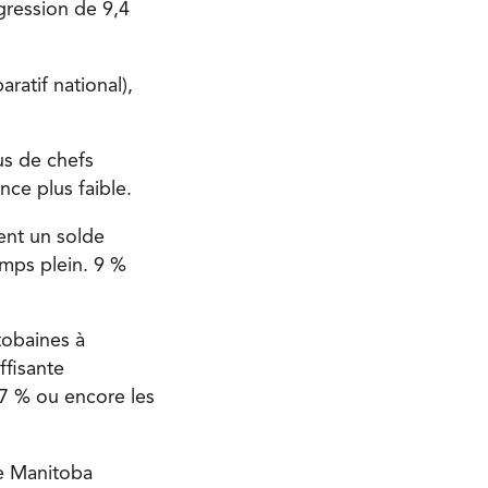
ogression de
9,4
ratif national),
lus de chefs
ce plus faible.
ent un solde
emps plein. 9 %
tobaines à
ffisante
7 % ou encore les
le Manitoba