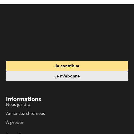
Informations
Nous joindre
Annoncez chez nous
À propos
Services
Travailler à La Liberté
Emplois en français
Archives
Suivez La Liberté