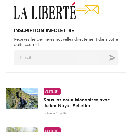
INSCRIPTION INFOLETTRE
Recevez les dernières nouvelles directement dans votre
boite courriel.
E
Envoyer
m
a
i
l
*
CULTUREL
Sous les eaux islandaises avec
Julien Nayet-Pelletier
Publié le 30 juillet
CULTUREL