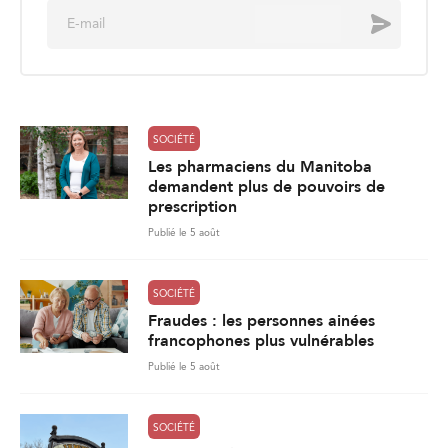
E
Envoyer
m
a
i
l
*
SOCIÉTÉ
Les pharmaciens du Manitoba
demandent plus de pouvoirs de
prescription
Publié le 5 août
SOCIÉTÉ
Fraudes : les personnes ainées
francophones plus vulnérables
Publié le 5 août
SOCIÉTÉ