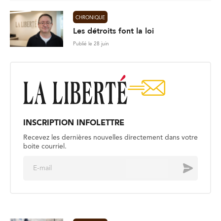
CHRONIQUE
Les détroits font la loi
Publié le 28 juin
INSCRIPTION INFOLETTRE
Recevez les dernières nouvelles directement dans votre
boite courriel.
E
Envoyer
m
a
i
l
*