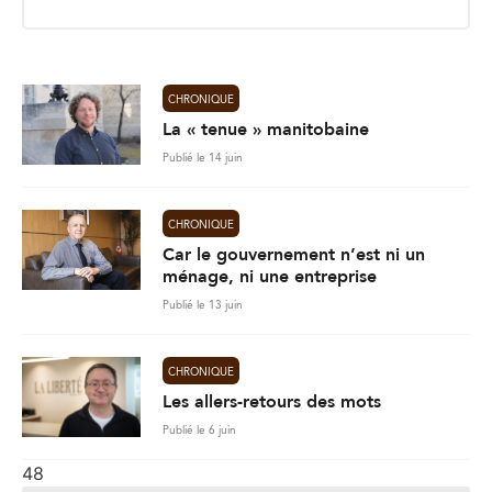
i
l
*
CHRONIQUE
La « tenue » manitobaine
Publié le 14 juin
CHRONIQUE
Car le gouvernement n’est ni un
ménage, ni une entreprise
Publié le 13 juin
CHRONIQUE
Les allers-retours des mots
Publié le 6 juin
48