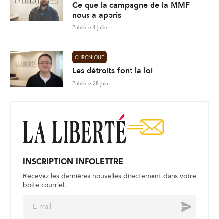
Ce que la campagne de la MMF
nous a appris
Publié le 4 juillet
CHRONIQUE
Les détroits font la loi
Publié le 28 juin
INSCRIPTION INFOLETTRE
Recevez les dernières nouvelles directement dans votre
boite courriel.
E
Envoyer
m
a