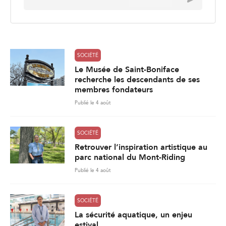
a
i
l
*
SOCIÉTÉ
Le Musée de Saint-Boniface
recherche les descendants de ses
membres fondateurs
Publié le 4 août
SOCIÉTÉ
Retrouver l’inspiration artistique au
parc national du Mont-Riding
Publié le 4 août
SOCIÉTÉ
La sécurité aquatique, un enjeu
estival