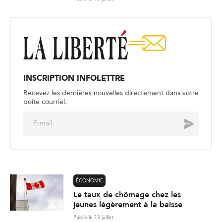
INSCRIPTION INFOLETTRE
Recevez les dernières nouvelles directement dans votre
boite courriel.
E
Envoyer
m
a
i
l
*
ÉCONOMIE
Le taux de chômage chez les
jeunes légèrement à la baisse
Publié le 13 juillet