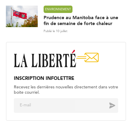
ENVIRONNEMENT
Prudence au Manitoba face à une
fin de semaine de forte chaleur
Publié le 10 juillet
INSCRIPTION INFOLETTRE
Recevez les dernières nouvelles directement dans votre
boite courriel.
E
Envoyer
m
a
i
l
*