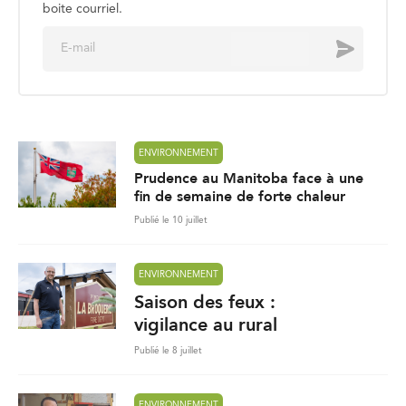
boite courriel.
E
Envoyer
m
a
i
l
*
ENVIRONNEMENT
Prudence au Manitoba face à une
fin de semaine de forte chaleur
Publié le 10 juillet
ENVIRONNEMENT
Saison des feux :
vigilance au rural
Publié le 8 juillet
ENVIRONNEMENT