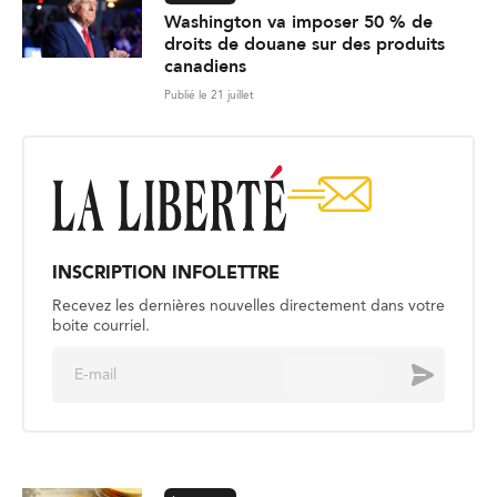
Washington va imposer 50 % de
droits de douane sur des produits
canadiens
Publié le 21 juillet
INSCRIPTION INFOLETTRE
Recevez les dernières nouvelles directement dans votre
boite courriel.
E
Envoyer
m
a
i
l
*