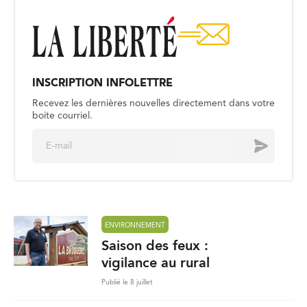
INSCRIPTION INFOLETTRE
Recevez les dernières nouvelles directement dans votre
boite courriel.
E
Envoyer
m
a
i
l
*
ENVIRONNEMENT
Saison des feux :
vigilance au rural
Publié le 8 juillet