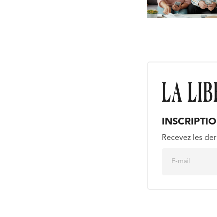
INSCRIPTI
Recevez les der
E
m
a
i
l
*