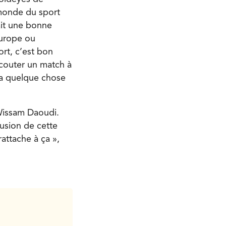
 monde du sport
ait une bonne
Europe ou
ort, c’est bon
 écouter un match à
 y a quelque chose
Wissam Daoudi.
fusion de cette
attache à ça »,