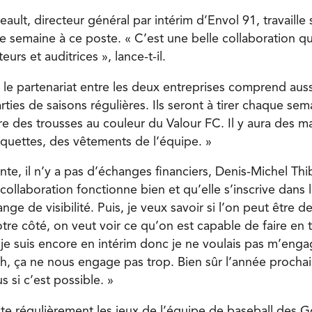
ault, directeur général par intérim d’Envol 91, travaille 
e semaine à ce poste. « C’est une belle collaboration q
teurs et auditrices », lance-t-il.
le partenariat entre les deux entreprises comprend aussi
rties de saisons régulières. Ils seront à tirer chaque sem
ure des trousses au couleur du Valour FC. Il y aura des ma
squettes, des vêtements de l’équipe. »
nte, il n’y a pas d’échanges financiers, Denis-Michel Th
collaboration fonctionne bien et qu’elle s’inscrive dans 
ange de visibilité. Puis, je veux savoir si l’on peut être 
tre côté, on veut voir ce qu’on est capable de faire en 
je suis encore en intérim donc je ne voulais pas m’engag
, ça ne nous engage pas trop. Bien sûr l’année prochain
s si c’est possible. »
e régulièrement les jeux de l’équipe de baseball des 