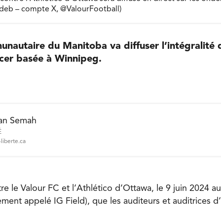
adeb – compte X, @ValourFootball)
nautaire du Manitoba va diffuser l’intégralité
ccer basée à Winnipeg.
an Semah
É
liberte.ca
re le Valour FC et l’Athlético d’Ottawa, le 9 juin 2024 a
ment appelé IG Field), que les auditeurs et auditrices d
.