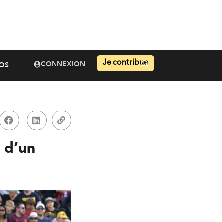
Je contribue
CONNEXION
OS
s d’un