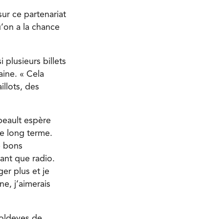
sur ce partenariat
u’on a la chance
 plusieurs billets
aine. « Cela
illots, des
ibeault espère
le long terme.
de bons
tant que radio.
er plus et je
e, j’aimerais
Goldeyes de