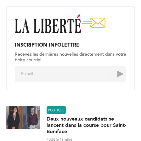
INSCRIPTION INFOLETTRE
Recevez les dernières nouvelles directement dans votre
boite courriel.
E
Envoyer
m
a
i
l
*
POLITIQUE
Deux nouveaux candidats se
lancent dans la course pour Saint-
Boniface
Publié le 19 juillet