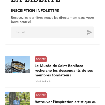
INSCRIPTION INFOLETTRE
Recevez les dernières nouvelles directement dans votre
boite courriel.
E
Envoyer
m
a
i
l
*
SOCIÉTÉ
Le Musée de Saint-Boniface
recherche les descendants de ses
membres fondateurs
Publié le 4 août
SOCIÉTÉ
Retrouver l’inspiration artistique au