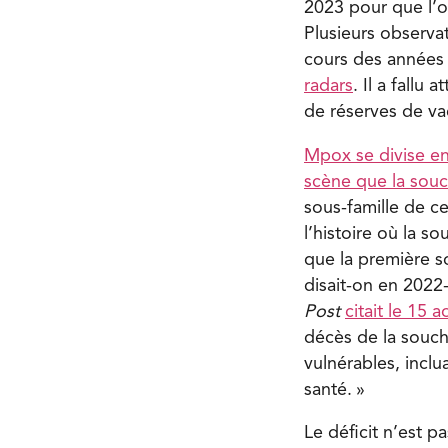
2023 pour que l’o
Plusieurs observa
cours des années
radars
. Il a fall
de réserves de va
Mpox se divise e
scène que la sou
sous-famille de ce
l’histoire où la s
que la première 
disait-on en 2022
Post
citait le 15 a
décès de la souche
vulnérables, incl
santé. »
Le déficit n’est p