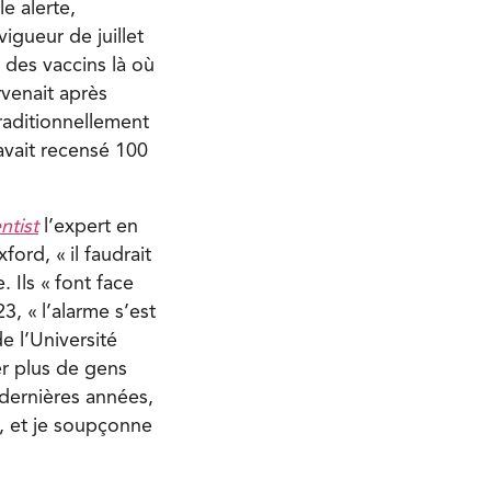
e alerte,
igueur de juillet
 des vaccins là où
urvenait après
raditionnellement
avait recensé 100
ntist
l’expert en
ford, « il faudrait
. Ils « font face
, « l’alarme s’est
e l’Université
er plus de gens
 dernières années,
, et je soupçonne