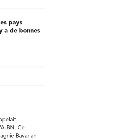
les pays
l y a de bonnes
ppelait
MVA-BN. Ce
pagnie Bavarian