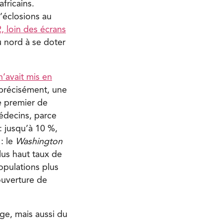
fricains.
’éclosions au
, loin des écrans
u nord à se doter
’avait mis en
 précisément, une
le premier de
médecins, parce
: jusqu’à 10 %,
: le
Washington
lus haut taux de
opulations plus
ouverture de
ge, mais aussi du