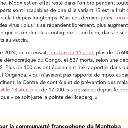
che. Mpox est en effet resté dans l’ombre pendant tout
perts sont incapables de dire si le variant 1B est le fruit
circulait depuis longtemps. Mais ces derniers jours,
tous 
es virus : plus ils se répandent librement, plus augment
n qui les rendra plus contagieux — ou bien, dans le scén
nts au vaccin.
e 2024, on recensait,
en date du 15 août
, plus de 15 60
e démocratique du Congo, et 537 morts, selon une déc
S. Plus de 100 cas ont également été rapportés dans qua
 l’Ouganda, « qui n’avaient pas rapporté de mpox aupar
tinent, le Centre de contrôle et de prévention des mala
ait le 13 aoû
t plus de 17 000 cas possibles depuis le déb
 que « ce soit juste la pointe de l’iceberg. »
our la communauté francophone du Manitoba