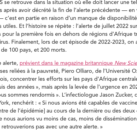
 se retrouve dans la situation où elle doit lancer une tell
après avoir décrété la fin de l’alerte précédente — en v
 c’est en partie en raison d’un manque de disponibilité
s utiles. Et l’histoire se répète : l’alerte de juillet 2022 s
s pour la première fois en dehors de régions d’Afrique t
irus. Finalement, lors de cet épisode de 2022-2023, on 
 de 100 pays, et 200 morts.
 alerte,
prévient dans le magazine britannique
New Scie
es reliées à la pauvreté, Piero Olliaro, de l’Université Ox
ois, concentrer les efforts sur les pays d’Afrique centrale
s des années », mais après la levée de l’urgence en 2023
ous sommes rendormis ». L’infectiologue Jason Zucker, d
rk, renchérit : « Si nous avions été capables de vaccin
tre de l’épidémie] au cours de la dernière ou des deux
ue nous aurions vu moins de cas, moins de dissémination
retrouverions pas avec une autre alerte. »