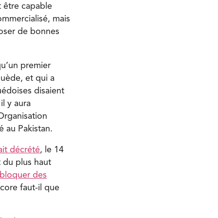
t être capable
commercialisé, mais
poser de bonnes
qu’un premier
Suède, et qui a
uédoises disaient
l y aura
’Organisation
é au Pakistan.
ait décrété
, le 14
t du plus haut
bloquer des
ore faut-il que