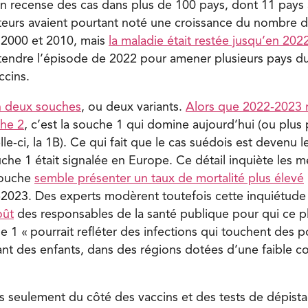
n recense des cas dans plus de 100 pays, dont 11 pays a
teurs avaient pourtant noté une croissance du nombre d
 2000 et 2010, mais
la maladie était restée jusqu’en 2022
u attendre l’épisode de 2022 pour amener plusieurs pays d
ccins.
n deux souches
, ou deux variants.
Alors que 2022-2023 n
che 2
, c’est la souche 1 qui domine aujourd’hui (ou plus
lle-ci, la 1B). Ce qui fait que le cas suédois est devenu 
ouche 1 était signalée en Europe. Ce détail inquiète les 
souche
semble présenter un taux de mortalité plus élevé
-2023. Des experts modèrent toutefois cette inquiétude 
oût
des responsables de la santé publique pour qui ce p
 1 « pourrait refléter des infections qui touchent des p
uant des enfants, dans des régions dotées d’une faible c
as seulement du côté des vaccins et des tests de dépista