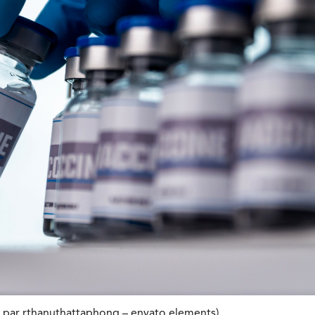
on par rthanuthattaphong – envato elements)