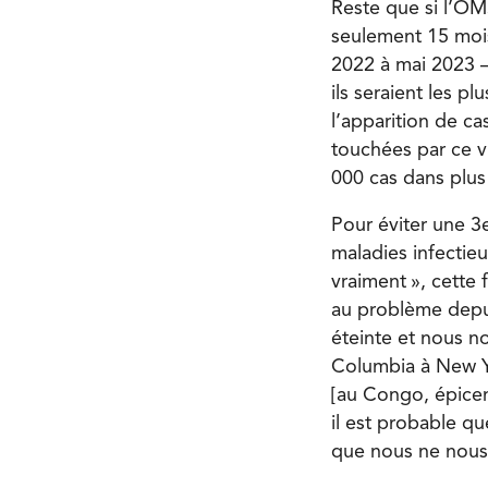
Reste que si l’OMS
seulement 15 mois 
2022 à mai 2023 —
ils seraient les plu
l’apparition de ca
touchées par ce v
000 cas dans plus
Pour éviter une 3e
maladies infectieus
vraiment », cette f
au problème depui
éteinte et nous n
Columbia à New Yo
[au Congo, épicen
il est probable q
que nous ne nous 