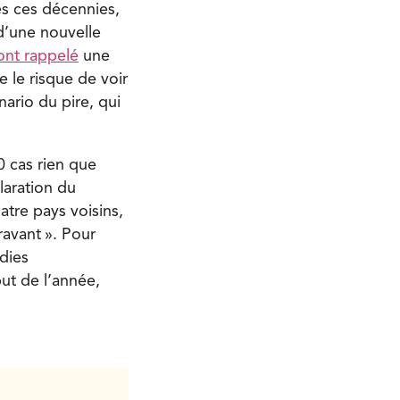
es ces décennies,
 d’une nouvelle
ont rappelé
une
e le risque de voir
ario du pire, qui
0 cas rien que
laration du
tre pays voisins,
avant ». Pour
dies
ut de l’année,