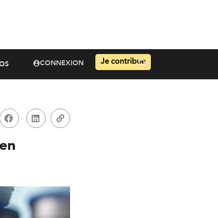
Je contribue
CONNEXION
OS
 en