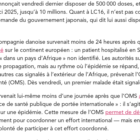
annonçait vendredi dernier disposer de 500 000 doses, e
ci 2025, jusqu’à 10 millions. Quant à LC16, il n’est pas 
demande du gouvernement japonais, qui dit lui aussi dis
compagnie danoise survenait moins de 24 heures après 
cé
sur le continent européen : un patient hospitalisé en 
 « dans un pays d’Afrique » non identifié. Les autorités s
e propagation, mais au rythme où l’épidémie se répand, i
utres cas signalés à l’extérieur de l’Afrique, prévenait l
nté (OMS). Dès vendredi, un premier malade était signal
urvenait lui-même moins d’une journée après que l’OMS
e de santé publique de portée internationale » : il s’agi
pour une épidémie. Cette mesure de l’OMS
permet de dé
ment pour coordonner un effort international — mais enc
volonté de participer à cet effort coordonné.