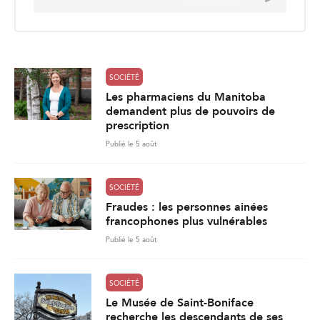
a
i
l
*
SOCIÉTÉ
Les pharmaciens du Manitoba
demandent plus de pouvoirs de
prescription
Publié le 5 août
SOCIÉTÉ
Fraudes : les personnes ainées
francophones plus vulnérables
Publié le 5 août
SOCIÉTÉ
Le Musée de Saint-Boniface
recherche les descendants de ses