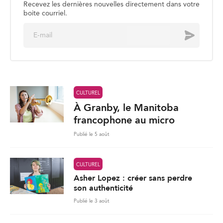
Recevez les dernières nouvelles directement dans votre
boite courriel.
E
Envoyer
m
a
i
l
*
CULTUREL
À Granby, le Manitoba
francophone au micro
Publié le 5 août
CULTUREL
Asher Lopez : créer sans perdre
son authenticité
Publié le 3 août