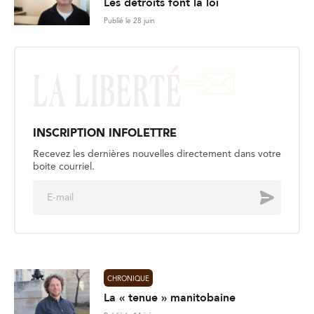
Les détroits font la loi
Publié le 28 juin
INSCRIPTION INFOLETTRE
Recevez les dernières nouvelles directement dans votre
boite courriel.
E
Envoyer
m
a
i
l
*
CHRONIQUE
La « tenue » manitobaine