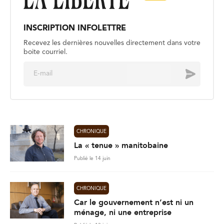
INSCRIPTION INFOLETTRE
Recevez les dernières nouvelles directement dans votre
boite courriel.
E
Envoyer
m
a
i
l
*
CHRONIQUE
La « tenue » manitobaine
Publié le 14 juin
CHRONIQUE
Car le gouvernement n’est ni un
ménage, ni une entreprise