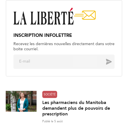
INSCRIPTION INFOLETTRE
Recevez les dernières nouvelles directement dans votre
boite courriel.
E
Envoyer
m
a
i
l
*
SOCIÉTÉ
Les pharmaciens du Manitoba
demandent plus de pouvoirs de
prescription
Publié le 5 août