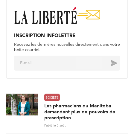
INSCRIPTION INFOLETTRE
Recevez les dernières nouvelles directement dans votre
boite courriel.
E
Envoyer
m
a
i
l
*
SOCIÉTÉ
Les pharmaciens du Manitoba
demandent plus de pouvoirs de
prescription
Publié le 5 août