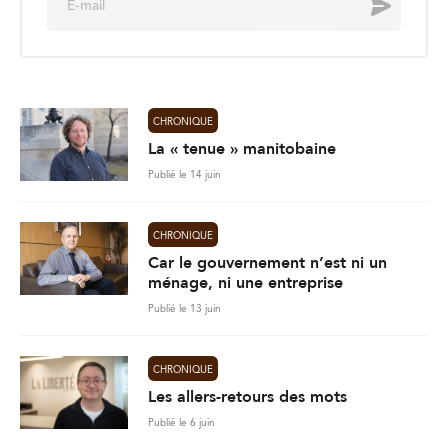
Envoyer
m
a
i
l
*
CHRONIQUE
La « tenue » manitobaine
Publié le 14 juin
CHRONIQUE
Car le gouvernement n’est ni un
ménage, ni une entreprise
Publié le 13 juin
CHRONIQUE
Les allers-retours des mots
Publié le 6 juin