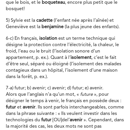
que le bois, et le
boqueteau
, encore plus petit que le
bosquet!
5) Sylvie est la
cadette
(l’enfant née après l’aînée) et
Geneviève est la
benjamine
(la plus jeune des enfants).
6-c) En français,
isolation
est un terme technique qui
désigne la protection contre l’électricité, la chaleur, le
froid, l’eau ou le bruit (l’isolation sonore d’un
appartement, p. ex.). Quant à l’
isolement
, c’est le fait
d’être seul, séparé ou éloigné (l’isolement des malades
contagieux dans un hôpital, l’isolement d’une maison
dans la forêt, p. ex.).
7-a) futur; b) avenir; c) avenir; d) futur; e) avenir.
Alors que l’anglais n’a qu’un mot, «
future
», pour
désigner le temps à venir, le français en possède deux :
futur
et
avenir
. Ils sont parfois interchangeables, comme
dans la phrase suivante : « Ils veulent investir dans les
technologies du
futur
[OU]del’
avenir
». Cependant, dans
la majorité des cas, les deux mots ne sont pas