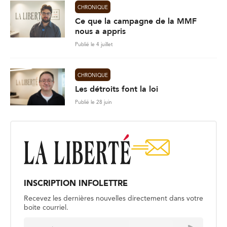
CHRONIQUE
Ce que la campagne de la MMF
nous a appris
Publié le 4 juillet
CHRONIQUE
Les détroits font la loi
Publié le 28 juin
INSCRIPTION INFOLETTRE
Recevez les dernières nouvelles directement dans votre
boite courriel.
E