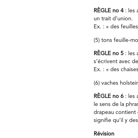
RÈGLE no 4
: les
un trait d’union.
Ex. : « des feuille
(5) tons feuille-m
RÈGLE no 5
: les
s’écrivent avec de
Ex. : « des chaise
(6) vaches holste
RÈGLE no 6
: les 
le sens de la phr
drapeau contient 
signifie qu’il y d
Révision