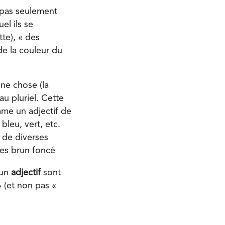
 pas seulement
l ils se
tte), « des
de la couleur du
une chose (la
au pluriel. Cette
mme un adjectif de
leu, vert, etc.
 de diverses
res brun foncé
’un
adjectif
sont
» (et non pas «