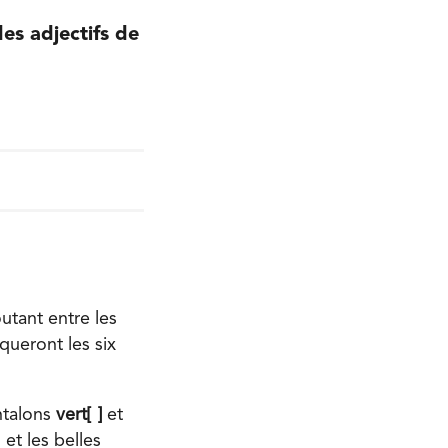
des adjectifs de
utant entre les
queront les six
ntalons
vert[ ]
et
et les belles