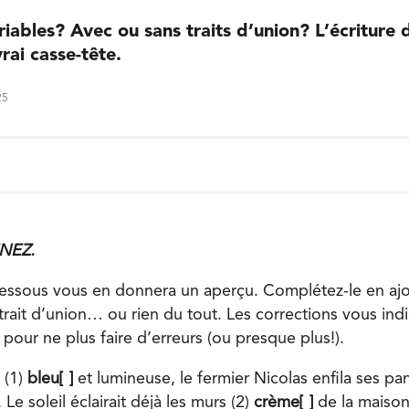
riables? Avec ou sans traits d’union? L’écriture 
rai casse-tête.
25
ENEZ.
-dessous vous en donnera un aperçu. Complétez-le en ajo
trait d’union… ou rien du tout. Les corrections vous indi
 pour ne plus faire d’erreurs (ou presque plus!).
 (1)
bleu[ ]
et lumineuse, le fermier Nicolas enfila ses pa
. Le soleil éclairait déjà les murs (2)
crème[ ]
de la maison 