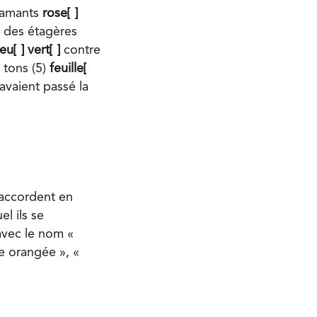
flamants
rose[ ]
r des étagères
eu[ ] vert[ ]
contre
 tons (5)
feuille[
avaient passé la
accordent en
l ils se
 avec le nom «
e orangée », «