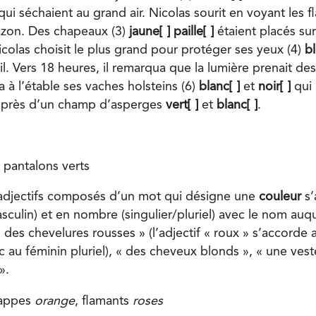
ui séchaient au grand air. Nicolas sourit en voyant les 
azon. Des chapeaux (3)
jaune[ ]
paille[ ]
étaient placés su
icolas choisit le plus grand pour protéger ses yeux (4)
bl
il. Vers 18 heures, il remarqua que la lumière prenait des
na à l’étable ses vaches holsteins (6)
blanc[ ]
et
noir[ ]
qui 
r près d’un champ d’asperges
vert[ ]
et
blanc[ ]
.
 pantalons verts
 adjectifs composés d’un mot qui désigne une
couleur
s’
culin) et en nombre (singulier/pluriel) avec le nom auque
« des chevelures rousses » (l’adjectif « roux » s’accorde
 au féminin pluriel), « des cheveux blonds », « une vest
».
nappes
orange
, flamants
roses