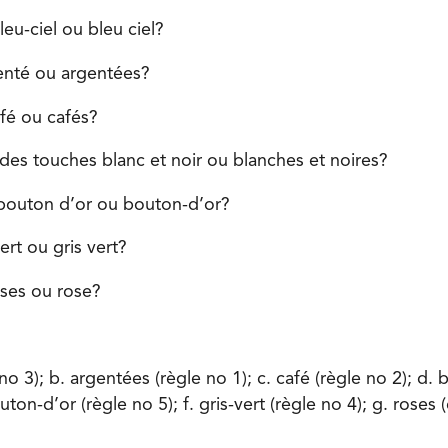
eu-ciel ou bleu ciel?
genté ou argentées?
afé ou cafés?
 des touches blanc et noir ou blanches et noires?
bouton d’or ou bouton-d’or?
ert ou gris vert?
ses ou rose?
 no 3); b. argentées (règle no 1); c. café (règle no 2); d.
uton-d’or (règle no 5); f. gris-vert (règle no 4); g. roses 