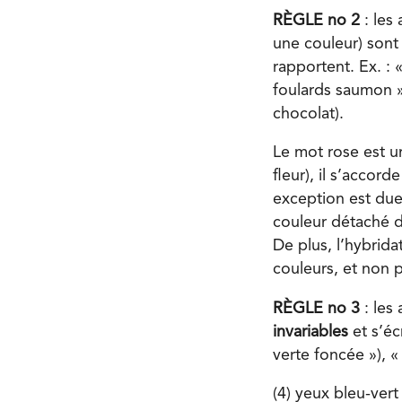
RÈGLE no 2
: les
une couleur) son
rapportent. Ex. : 
foulards saumon »
chocolat).
Le mot rose est un
fleur), il s’accor
exception est due
couleur détaché de
De plus, l’hybrid
couleurs, et non 
RÈGLE no 3
: les
invariables
et s’éc
verte foncée »), «
(4) yeux bleu-vert