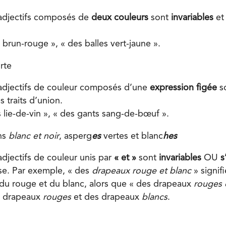
 adjectifs composés de
deux couleurs
sont
invariables
et 
s brun-rouge », « des balles vert-jaune ».
orte
 adjectifs de couleur composés d’une
expression figée
s
s traits d’union.
s lie-de-vin », « des gants sang-de-bœuf ».
ins
blanc et noir
, asperg
es
vertes et blanc
hes
adjectifs de couleur unis par
« et »
sont
invariables
OU
s
ase. Par exemple, « des
drapeaux rouge et blanc
» signif
du rouge et du blanc, alors que « des drapeaux
rouges 
es drapeaux
rouges
et des drapeaux
blancs
.