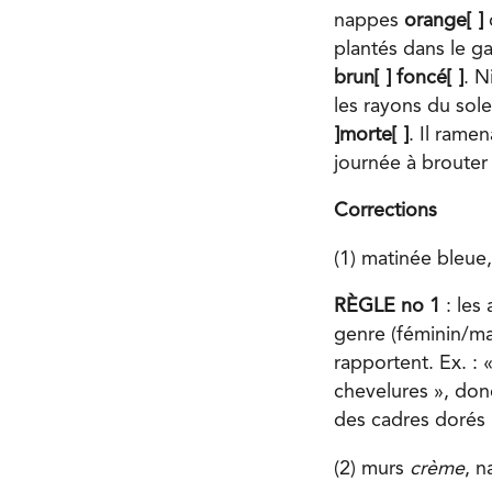
nappes
orange[ ]
q
plantés dans le g
brun[ ] foncé[ ]
. N
les rayons du sole
]morte[ ]
. Il rame
journée à broute
Corrections
(1) matinée bleue,
RÈGLE no 1
: les
genre (féminin/mas
rapportent. Ex. : 
chevelures », donc
des cadres dorés 
(2) murs
crème
, 