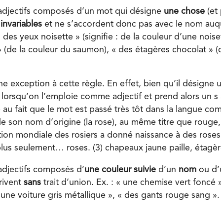
 adjectifs composés d’un mot qui désigne
une chose
(et
t
invariables
et ne s’accordent donc pas avec le nom auque
« des yeux noisette » (signifie : de la couleur d’une noise
 (de la couleur du saumon), « des étagères chocolat » (
e exception à cette règle. En effet, bien qu’il désigne 
de lorsqu’on l’emploie comme adjectif et prend alors un s 
 au fait que le mot est passé très tôt dans la langue co
 son nom d’origine (la rose), au même titre que rouge, b
ation mondiale des rosiers a donné naissance à des roses
plus seulement… roses. (3) chapeaux jaune paille, étagè
 adjectifs composés d’
une couleur suivie
d’un
nom
ou d
rivent
sans
trait d’union. Ex. : « une chemise vert foncé 
 une voiture gris métallique », « des gants rouge sang ».