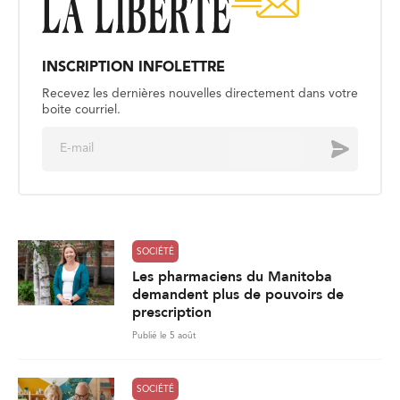
INSCRIPTION INFOLETTRE
Recevez les dernières nouvelles directement dans votre
boite courriel.
E
Envoyer
m
a
i
l
*
SOCIÉTÉ
Les pharmaciens du Manitoba
demandent plus de pouvoirs de
prescription
Publié le 5 août
SOCIÉTÉ