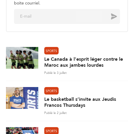
boite courriel.
E
Envoyer
m
a
i
l
*
SPORTS
Le Canada à l’esprit léger contre le
Maroc aux jambes lourdes
Publié le 3 juillet
SPORTS
Le basketball s’invite aux Jeudis
Francos Thursdays
Publié le 2 juillet
SPORTS