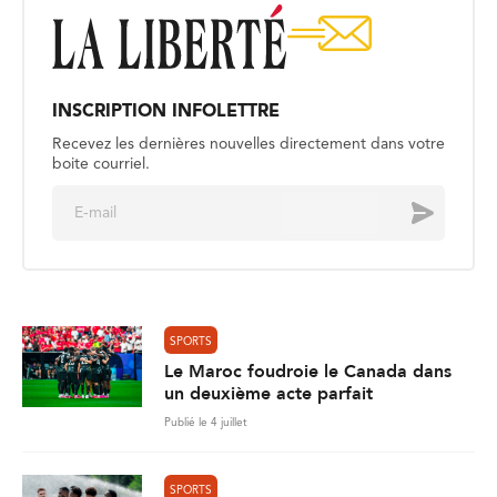
INSCRIPTION INFOLETTRE
Recevez les dernières nouvelles directement dans votre
boite courriel.
E
Envoyer
m
a
i
l
*
SPORTS
Le Maroc foudroie le Canada dans
un deuxième acte parfait
Publié le 4 juillet
SPORTS