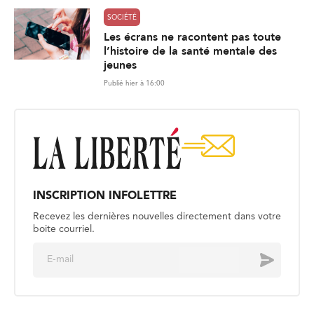
SOCIÉTÉ
Les écrans ne racontent pas toute
l’histoire de la santé mentale des
jeunes
Publié hier à 16:00
INSCRIPTION INFOLETTRE
Recevez les dernières nouvelles directement dans votre
boite courriel.
E
Envoyer
m
a
i
l
*