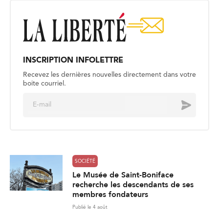
INSCRIPTION INFOLETTRE
Recevez les dernières nouvelles directement dans votre
boite courriel.
E
Envoyer
m
a
i
l
*
SOCIÉTÉ
Le Musée de Saint-Boniface
recherche les descendants de ses
membres fondateurs
Publié le 4 août