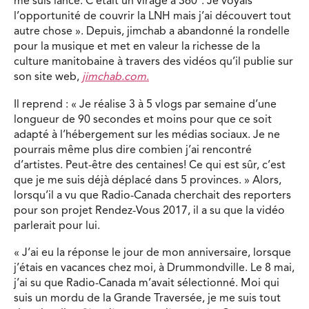
me suis lancé. C’était un virage à 360°. Je voyais
l’opportunité de couvrir la LNH mais j’ai découvert tout
autre chose ». Depuis, jimchab a abandonné la rondelle
pour la musique et met en valeur la richesse de la
culture manitobaine à travers des vidéos qu’il publie sur
son site web,
jimchab.com
.
Il reprend : « Je réalise 3 à 5 vlogs par semaine d’une
longueur de 90 secondes et moins pour que ce soit
adapté à l’hébergement sur les médias sociaux. Je ne
pourrais même plus dire combien j’ai rencontré
d’artistes. Peut-être des centaines! Ce qui est sûr, c’est
que je me suis déjà déplacé dans 5 provinces. » Alors,
lorsqu’il a vu que Radio-Canada cherchait des reporters
pour son projet Rendez-Vous 2017, il a su que la vidéo
parlerait pour lui.
« J’ai eu la réponse le jour de mon anniversaire, lorsque
j’étais en vacances chez moi, à Drummondville. Le 8 mai,
j’ai su que Radio-Canada m’avait sélectionné. Moi qui
suis un mordu de la Grande Traversée, je me suis tout