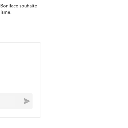
-Boniface souhaite
nisme.
Envoyer