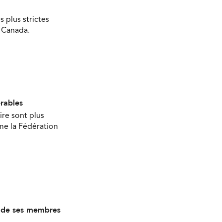
s plus strictes
u Canada.
érables
ire sont plus
ime la Fédération
s de ses membres