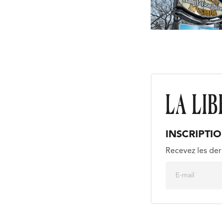
INSCRIPTI
Recevez les der
E
m
a
i
l
*