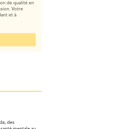
ion de qualité en
sion. Votre
ant et à
da, des
a santé mentale au