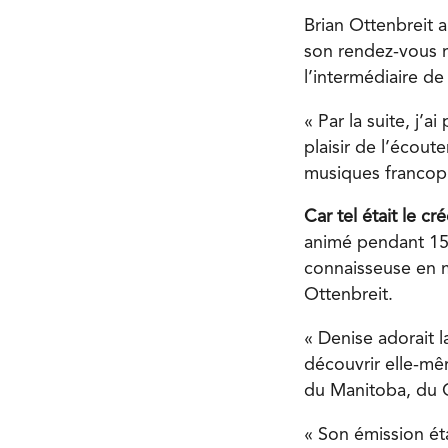
Brian Ottenbreit a
son rendez-vous r
l’intermédiaire d
« Par la suite, j’a
plaisir de l’écout
musiques francop
Car tel était le c
animé pendant 15 
connaisseuse en m
Ottenbreit.
« Denise adorait l
découvrir elle-mêm
du Manitoba, du C
« Son émission ét