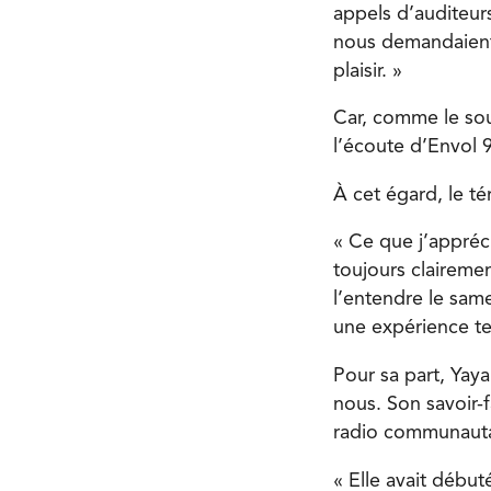
appels d’auditeur
nous demandaient 
plaisir. »
Car, comme le sou
l’écoute d’Envol 
À cet égard, le t
« Ce que j’appréci
toujours claireme
l’entendre le same
une expérience te
Pour sa part, Yay
nous. Son savoir-f
radio communauta
« Elle avait début