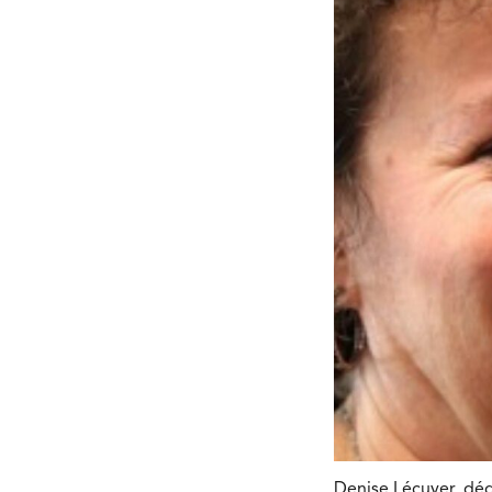
Denise Lécuyer, déd