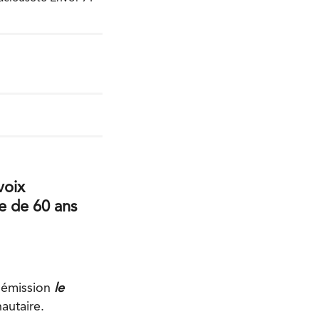
voix
ge de 60 ans
 émission
le
autaire.