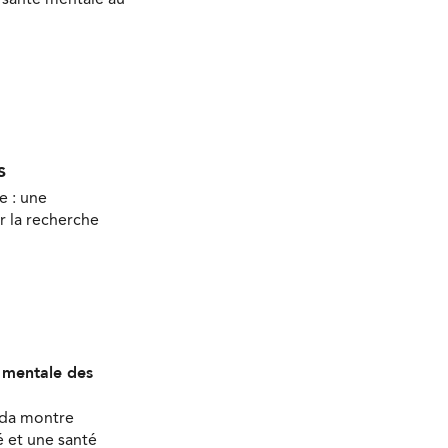
s
e : une
r la recherche
é mentale des
ada montre
 et une santé