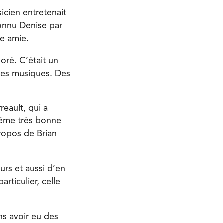
icien entretenait
onnu Denise par
ne amie.
doré. C’était un
elles musiques. Des
reault, qui a
même très bonne
ropos de Brian
urs et aussi d’en
rticulier, celle
ns avoir eu des