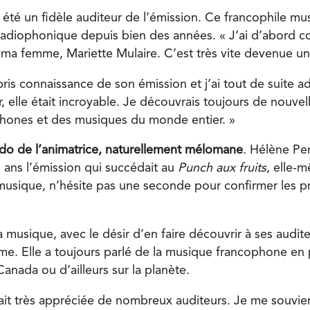
 été un fidèle auditeur de l’émission. Ce francophile mus
adiophonique depuis bien des années. « J’ai d’abord c
e ma femme, Mariette Mulaire. C’est très vite devenue u
i pris connaissance de son émission et j’ai tout de suite a
er, elle était incroyable. Je découvrais toujours de nouv
hones et des musiques du monde entier. »
rédo de l’animatrice, naturellement mélomane
. Hélène Per
ans l’émission qui succédait au
Punch aux fruits
, elle-
usique, n’hésite pas une seconde pour confirmer les p
a musique, avec le désir d’en faire découvrir à ses audite
e. Elle a toujours parlé de la musique francophone en pa
anada ou d’ailleurs sur la planète.
ait très appréciée de nombreux auditeurs. Je me souvie