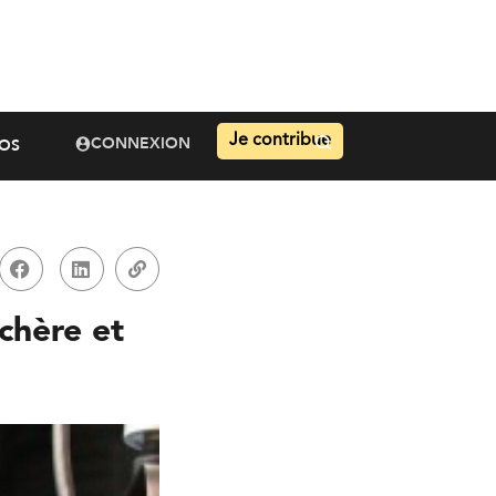
Je contribue
CONNEXION
OS
chère et