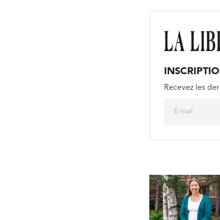
INSCRIPTI
Recevez les der
E
m
a
i
l
*