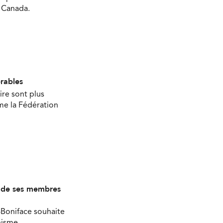
u Canada.
érables
ire sont plus
ime la Fédération
s de ses membres
-Boniface souhaite
nisme.