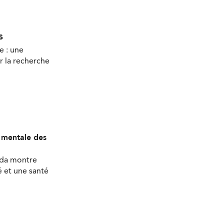
s
e : une
r la recherche
é mentale des
ada montre
 et une santé