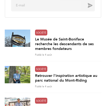
E
Envoyer
m
a
i
l
*
SOCIÉTÉ
Le Musée de Saint-Boniface
recherche les descendants de ses
membres fondateurs
Publié le 4 août
SOCIÉTÉ
Retrouver l’inspiration artistique au
parc national du Mont-Riding
Publié le 4 août
SOCIÉTÉ